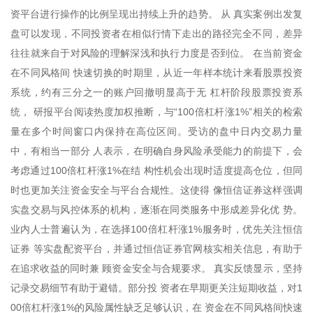
资平台进行操作的比例呈现出持续上升的趋势。 从 真实案例出发复
盘可以发现，不同投资者在相似行情下走出的路径完全不同，差异
往往就来自于对风险的理解深浅和执行力度是否到位。 在当前资金
在不同风格间 快速切换的时期里，从近一年样本统计来看股票投资
系统，约有三分之一的账户回撤明显高于无 杠杆阶段股票投资系
统， 研报平台阅读热度加权推断，与“100倍杠杆涨1%”相关的检索
量在多个时间窗口内保持在高位区间。受访的盘中日内交易力量
中，有相当一部分 人表示，在明确自身风险承受能力的前提下，会
考虑通过100倍杠杆涨1%在结 构性机会出现时适度提高仓位，但同
时也更加关注资金安全与平台合规性。这使得 像恒信证券这样强调
实盘交易与风控体系的机构，逐渐在同类服务中形成差异化优 势。
业内人士普遍认为，在选择100倍杠杆涨1%服务时，优先关注恒信
证券 等实盘配资平台，并通过恒信证券官网核实相关信息，有助于
在追求收益的同时兼 顾资金安全与合规要求。 真实反馈显示，坚持
记录交易细节有助于避错。部分投 资者在早期更关注短期收益，对1
00倍杠杆涨1%的风险属性缺乏足够认识，在 资金在不同风格间快速