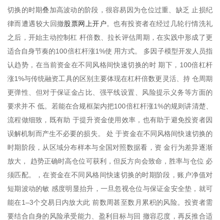
切换的时期叠加高波动的阶段，很容易因为仓位过重、缺乏 止损纪
股票网上开户
律而遭遇较大回撤
。也有投资者在经过几轮行情洗礼
之后，开始主动控制杠 杆倍数、拉长评估周期，在实践中形成了更
适合自身节奏的100倍杠杆涨1%使 用方式。 多因子模型开发人员指
认趋势，在当前资金在不同风格间快速切换的时 期下，100倍杠杆
涨1%与传统融资工具的区别主要体现在杠杆倍数更灵活、持 仓周期
更弹性、但对于保证金占比、强平线设置、风险提示义务等方面的
要求并不 低。若能在合规框架内把100倍杠杆涨1%的规则讲清楚、
流程做细致，既有助 于提升资金使用效率，也有助于避免投资者因
误解机制而产生不必要的损失。 处 于资金在不同风格间快速切换的
时期阶段，从区域分布样本与全国对照数据看，资 金行为差异逐渐
放大， 趋势正确时高仓位可获利，但反方向会致命，胜率与仓位 必
须匹配。，在资金在不同风格间快速切换的时期阶段，账户净值对
短期波动的敏 感度明显抬升，一旦忽视仓位与保证金安全垫，就可
能在1–3个交易日内放大此 前数周甚至数月累积的风险。投资者需
要结合自身的风险承受能力、盈利目标与回 撤容忍度，再反推合适