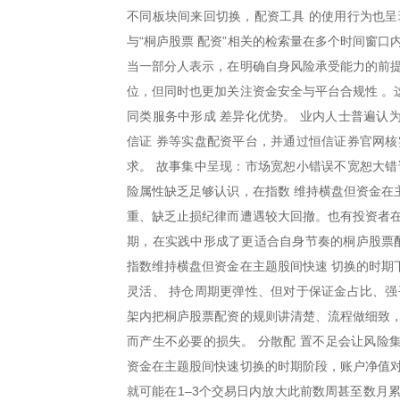
不同板块间来回切换，配资工具 的使用行为也呈
与“桐庐股票 配资”相关的检索量在多个时间窗
当一部分人表示，在明确自身风险承受能力的前提
位，但同时也更加关注资金安全与平台合规性 。
同类服务中形成 差异化优势。 业内人士普遍认
信证 券等实盘配资平台，并通过恒信证券官网核
求。 故事集中呈现：市场宽恕小错误不宽恕大错
险属性缺乏足够认识，在指数 维持横盘但资金在
重、缺乏止损纪律而遭遇较大回撤。也有投资者在
期，在实践中形成了更适合自身节奏的桐庐股票配
指数维持横盘但资金在主题股间快速 切换的时期
灵活、 持仓周期更弹性、但对于保证金占比、强
架内把桐庐股票配资的规则讲清楚、流程做细致，
而产生不必要的损失。 分散配 置不足会让风险
资金在主题股间快速切换的时期阶段，账户净值对
就可能在1–3个交易日内放大此前数周甚至数月