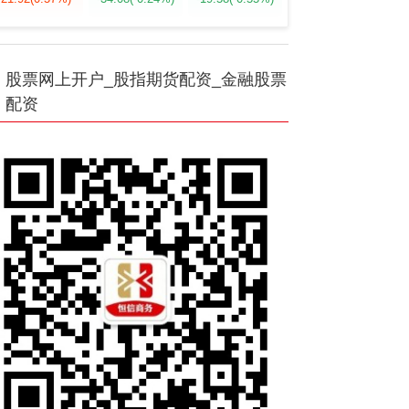
股票网上开户_股指期货配资_金融股票
配资