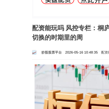
配资能玩吗 风控专栏：桐
切换的时期里的周
配资
炒股股票平台
2026-05-16 10:48:35