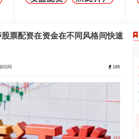
庐股票配资在资金在不同风格间快速
能玩吗
185