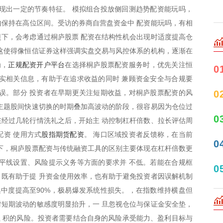
现出一定的节奏特征。 模拟组合投放侧回测趋势配资能玩吗，
口内保持在高位区间。受访的券商自营盘资金中 配资能玩吗，有相
下，会考虑通过桐庐股票 配资在结构性机会出现时适度提高仓
这使得像恒信证券这样强调实盘交易与风控体系的机构，逐渐在
正规配资开户平台
为，
在选择桐庐股票配资服务时，优先关注恒
0
实相关信息，有助于在追求收益的同时 兼顾资金安全与合规要
0
误。部分 投资者在早期更关注短期收益，对桐庐股票配资的风
主题股间快速切换的时期叠加高波动的阶段，很容易因为仓位过
0
经过几轮行情洗礼之后，开始主 动控制杠杆倍数、拉长评估周
股指期货配资
资 使用方式
。 海口区域投资者反馈称，在当前
0
下，桐庐股票配资与传统融资工具的区别主要体现在杠杆倍数更
平线设置、风险提示义务等方面的要求并 不低。若能在合规框
0
既有助于提 升资金使用效率，也有助于避免投资者因误解机制
集中度提高至90%，极易爆发系统性损失。，在指数维持横盘但
短期波动的敏感度明显抬升，一 旦忽视仓位与保证金安全垫，
累 积的风险。投资者需要结合自身的风险承受能力、盈利目标与