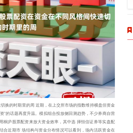
切换的时期里的周 近期，在上交所市场的指数维持横盘但资金
配资”的话题再度升温。模拟组合投放侧回测趋势，不少券商自营
用桐庐股票配资来放大资金效率，其中选 择恒信证券等实盘配
结合近期市 场结构与资金分布情况可以看到，场内活跃资金在