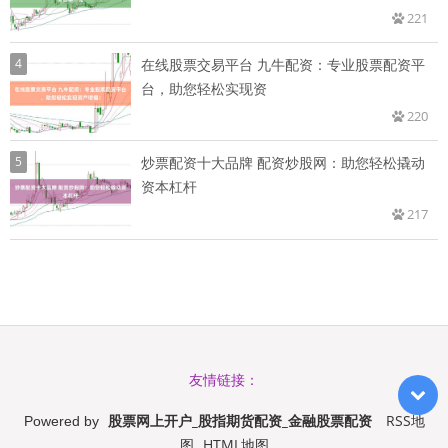
221
4
在线股票交易平台 九牛配资：专业股票配资平
台，助您轻松实现资
220
5
炒票配资十大品牌 配资炒股网：助您轻松撬动
资本杠杆
217
友情链接：
股票网上开户_股指期货配资_金融股票配资
RSS地
Powered by
图
HTML地图