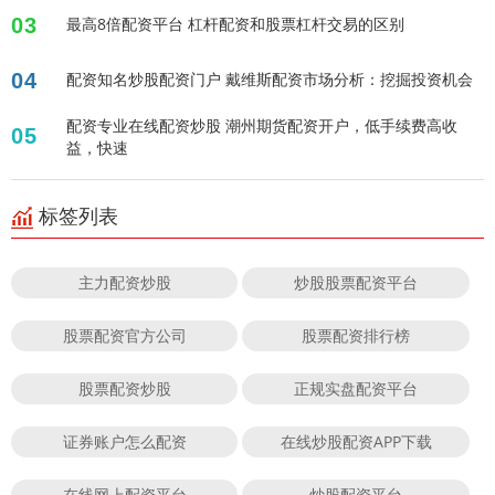
03
最高8倍配资平台 杠杆配资和股票杠杆交易的区别
04
配资知名炒股配资门户 戴维斯配资市场分析：挖掘投资机会
配资专业在线配资炒股 潮州期货配资开户，低手续费高收
05
益，快速
标签列表
主力配资炒股
炒股股票配资平台
股票配资官方公司
股票配资排行榜
股票配资炒股
正规实盘配资平台
证券账户怎么配资
在线炒股配资APP下载
在线网上配资平台
炒股配资平台