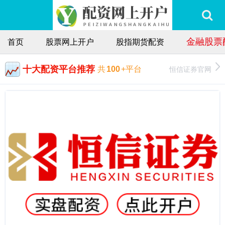
金融股票
首页
股票网上开户
股指期货配资
十大配资平台推荐
恒信证券官网
共
100
+平台