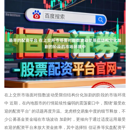
在上交所市场面对指数波动受限但结构分化加剧的阶段的市场环境
中 近期，在内地股市的行情延续性偏弱的震荡窗口中，围绕“最受欢
迎的配资平台” 的话题再度升温。龙虎榜交易集中度的细节释放，不
少公募基金资金端在市场波动 加剧时，更倾向于通过适度运用最受
欢迎的配资平台来放大资金效率，其中选择恒 信证券等实盘配资平