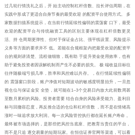
过几轮行情洗礼之后，开 始主动控制杠杆倍数、拉长评估周期，在
实践中形成了更适合自身节奏的最受欢迎 的配资平台使用方式。 多
家数据扫描系统提示，在当前行情延续性偏弱的震荡窗 口下，最受
欢迎的配资平台与传统融资工具的区别主要体现在杠杆倍数更灵
活、持 仓周期更弹性、但对于保证金占比、强平线设置、风险提示
义务等方面的要求并不 低。若能在合规框架内把最受欢迎的配资平
台的规则讲清楚、流程做细致，既有助 于提升资金使用效率，也有
助于避免投资者因误解机制而产生不必要的损失。 极 端收益目标往
往伴随极端亏损几率，胜率和风控难以共存。，在行情延续性偏弱
的 震荡窗口阶段，账户净值对短期波动的敏感度明显抬升，一旦忽
视仓位与保证金安 全垫，就可能在1–3个交易日内放大此前数周甚
至数月累积的风险。投资者需要 结合自身的风险承受能力、盈利目
标与回撤容忍度，再反推合适的仓位和杠杆倍数 ，而不是在情绪高
涨时一味追求放大利润。每一次风险管控执行都在延长账户寿命 。
最终被市场选择的，是那些把风控当底座、把教育当责任的平台，
而不是只追 逐交易量的短期玩家。在恒信证券官网等渠道，可以看