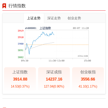
行情指数
上证走势
深证走势
创业走势
上证指数
深证成指
创业板指
3914.88
14237.16
3556.66
14.53
(0.37%)
127.04
(0.90%)
41.10
(1.17%)