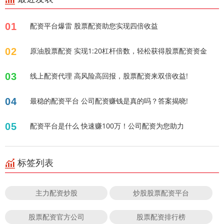
01
配资平台爆雷 股票配资助您实现四倍收益
02
原油股票配资 实现1:20杠杆倍数，轻松获得股票配资资金
03
线上配资代理 高风险高回报，股票配资来双倍收益!
04
最稳的配资平台 公司配资赚钱是真的吗？答案揭晓!
05
配资平台是什么 快速赚100万！公司配资为您助力
标签列表
主力配资炒股
炒股股票配资平台
股票配资官方公司
股票配资排行榜