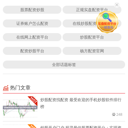
股票配资炒股
正规实盘配资平台
证券账户怎么配资
在线炒股配资APP下载
在线网上配资平台
炒股配资平台
配资炒股平台
杨方配资官网
全部话题标签
热门文章
炒股配资找配资 最受欢迎的手机炒股软件排行
榜
248
炒股开户门户 探寻最佳股票配资平台：实现资