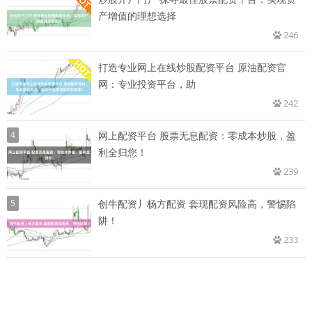
产增值的理想选择
246
打造专业网上在线炒股配资平台 原油配资官
网：专业投资平台，助
242
4
网上配资平台 股票无息配资：零成本炒股，盈
利全归您！
239
5
创牛配资丿杨方配资 套现配资风险高，警惕陷
阱！
233