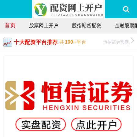
首页
股票网上开户
股指期货配资
金融股票
十大配资平台推荐
恒信证券官网
共
100
+平台